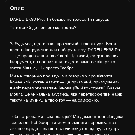
Опис
DAREU EK98 Pro: Ти більше не граєш. Ти пануєш.
Ти готовий до повного контролю?
Забудь усе, що ти знав про звичайні клавіатури. Вони —
просто інструменти для набору тексту. DAREU EK98 Pro
— це продовження твоєї волі. Це тихий, смертоносний
інструмент, створений для тих, хто вимагає від гри та
життя більше, ніж просто "добре".
Ми не говоримо про звук, ми говоримо про відчуття.
Кожен клік, кожен натиск — це приємний, приглушений
шепіт перемоги завдяки інноваційній конструкції Gasket
Mount. Це унікальна акустика, яка перетворює твій набір
тексту на музику, а твою гру — на симфонію.
Тобі потрібна миттєва реакція? Ми даємо її тобі. Завдяки
технології Hot-Swap, ти можеш змінити перемикачі за
лічені секунди, підлаштовуючи відчуття під будь-яку гру
чи завдання. Швидкі лінійні свічі для блискавичних