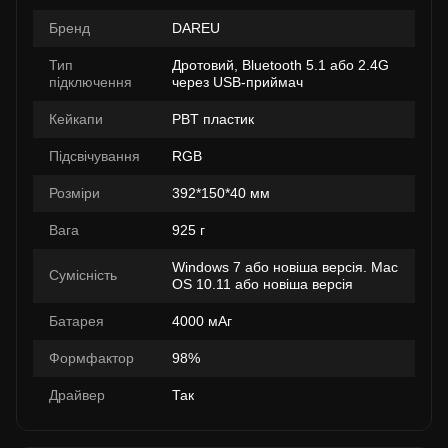
Бренд
DAREU
Тип
Дротовий, Bluetooth 5.1 або 2.4G
підключення
через USB-приймач
Кейкапи
PBT пластик
Підсвічування
RGB
Розміри
392*150*40 мм
Вага
925 г
Windows 7 або новіша версія. Mac
Сумісність
OS 10.11 або новіша версія
Батарея
4000 мАг
Формфактор
98%
Драйвер
Так