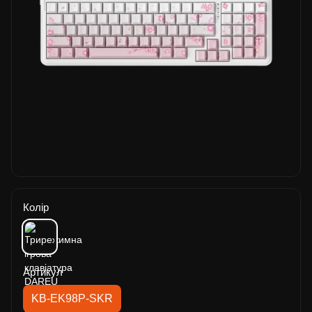
Колір
Артикул
KB-EK98P-SKR