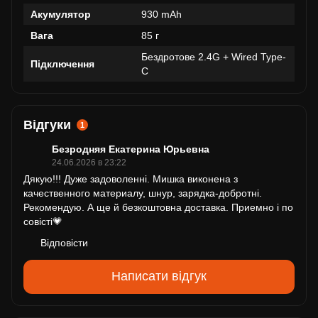
Акумулятор
930 mAh
Вага
85 г
Бездротове 2.4G + Wired Type-
Підключення
C
Відгуки
1
Безродняя Екатерина Юрьевна
24.06.2026 в 23:22
Дякую!!! Дуже задоволеннi. Мишка виконена з
качественного материалу, шнур, зарядка-добротнi.
Рекомендую. А ще й безкоштовна доставка. Приемно i по
совiстi💗
Відповісти
Написати відгук