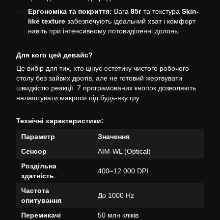
Ергономіка та покриття:
Вага
85г
та текстура
Skin-
like texture
забезпечують ідеальний хват і комфорт
навіть при інтенсивному потовиділенні долонь.
Для кого цей девайс?
Це вибір для тих, хто цінує естетику чистого робочого
столу без зайвих дротів, але не готовий жертвувати
швидкістю реакції. 7 програмованих кнопок дозволяють
налаштувати макроси під будь-яку гру.
Технічні характеристики:
Параметр
Значення
Сенсор
AIM-WL (Optical)
Роздільна
400–12 000 DPI
здатність
Частота
До 1000 Hz
опитування
Перемикачі
50 млн кліків