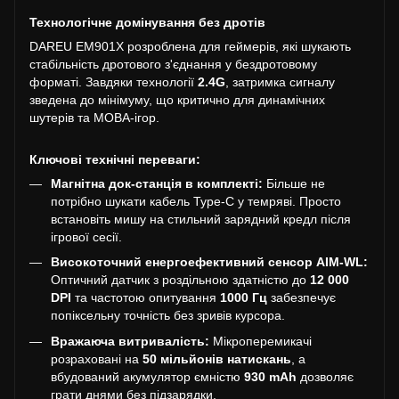
Технологічне домінування без дротів
DAREU EM901X розроблена для геймерів, які шукають
стабільність дротового з'єднання у бездротовому
форматі. Завдяки технології
2.4G
, затримка сигналу
зведена до мінімуму, що критично для динамічних
шутерів та MOBA-ігор.
Ключові технічні переваги:
Магнітна док-станція в комплекті:
Більше не
потрібно шукати кабель Type-C у темряві. Просто
встановіть мишу на стильний зарядний кредл після
ігрової сесії.
Високоточний енергоефективний сенсор AIM-WL:
Оптичний датчик з роздільною здатністю до
12 000
DPI
та частотою опитування
1000 Гц
забезпечує
попіксельну точність без зривів курсора.
Вражаюча витривалість:
Мікроперемикачі
розраховані на
50 мільйонів натискань
, а
вбудований акумулятор ємністю
930 mAh
дозволяє
грати днями без підзарядки.