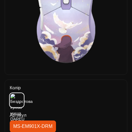
Колір
Артикул
MS-EM901X-DRM