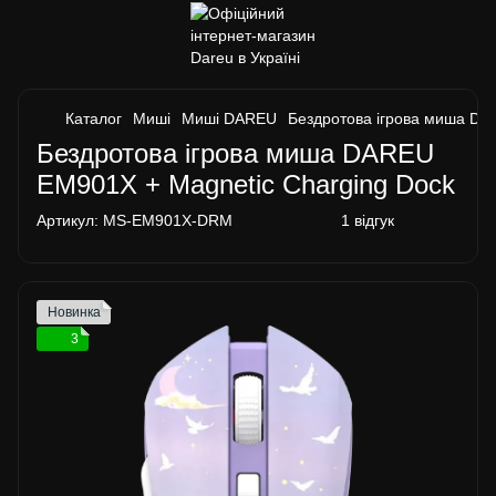
Каталог
Миші
Миші DAREU
Бездротова ігрова миша DA
Бездротова ігрова миша DAREU
EM901X + Magnetic Charging Dock
Артикул:
MS-EM901X-DRM
1 відгук
Новинка
3