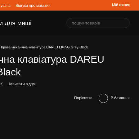
Мій кошик
тувача
Відгуки про магазин
и для миші
Ігрова механічна клавіатура DAREU EK65G Grey-Black
ічна клавіатура DAREU
lack
BK
Написати відгук
Порівняти
В бажання