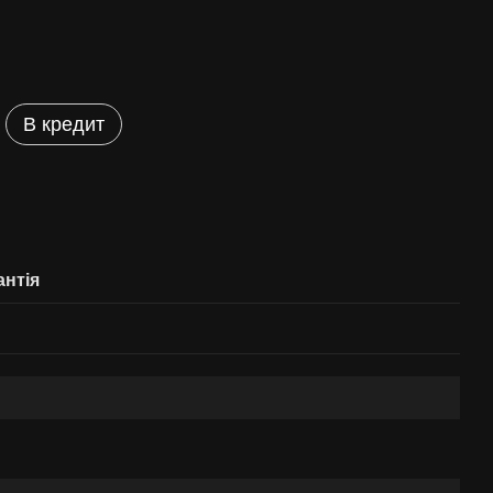
В кредит
антія