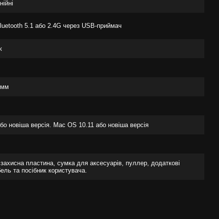
нійні
luetooth 5.1 або 2.4G через USB-приймач
к
 мм
бо новіша версія. Mac OS 10.11 або новіша версія
 захисна пластина, сумка для аксесуарів, пуллер, додаткові
бель та посібник користувача.