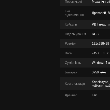
Перемикачі
Механічні лі
Тип
Дротовий, B
підключення
Кейкапи
PBT пласти
Підсвічування
RGB
Розміри
121x338x38
Вага
745 г ± 10 г
Сумісність
Windows 7 а
Батарея
3750 мАч
Клавіатура,
Комплектація
кейкапи, ка
Драйвер
Так