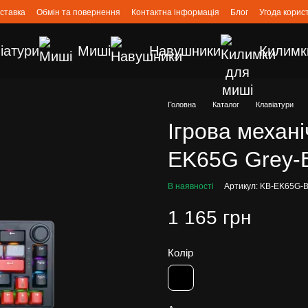
оставка
Обмін та повернення
Контактна інформація
Блог
Угода корис
іатури
Миші
Навушники
Килимк
Головна
Каталог
Клавіатури
Ігрова механ
EK65G Grey-B
В наявності
Артикул: KB-EK65G-
1 165 грн
Колір