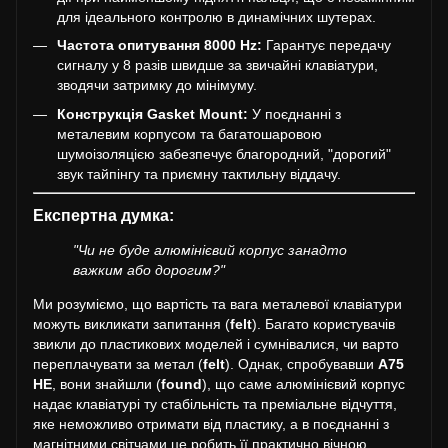
для ідеального контролю в динамічних шутерах.
Частота опитування 8000 Hz:
Гарантує передачу
сигналу у 8 разів швидше за звичайні клавіатури,
зводячи затримку до мінімуму.
Конструкція Gasket Mount:
У поєднанні з
металевим корпусом та багатошаровою
шумоізоляцією забезпечує благородний, "дорогий"
звук тайпінгу та приємну тактильну віддачу.
Експертна думка:
"Чи не буде алюмінієвий корпус занадто
важким або дорогим?"
Ми розуміємо, що вартість та вага металевої клавіатури
можуть викликати запитання (
felt
). Багато користувачів
звикли до пластикових моделей і сумнівалися, чи варто
переплачувати за метал (
felt
). Однак, спробувавши
A75
HE
, вони знайшли (
found
), що саме алюмінієвий корпус
надає клавіатурі ту стабільність та преміальне відчуття,
яке неможливо отримати від пластику, а в поєднанні з
магнітними світчами це робить її практично вічною