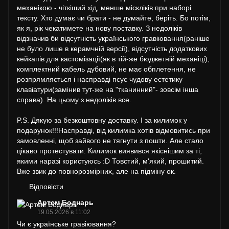
механікою - чіткіший хід, менше міскліків при наборі
тексту. Хто думає чи брати - не думайте, беріть. Бо потім,
як я, рік чекатимете на нову поставку. З недоліків
відзначив би відсутність українського гравіювання(раніше
не було лише в керамчній версії), відсутність додаткових
кейкапів для кастомізації(як в тій-же бюджетній механіці),
комплектний кабель дубовий, не має обплетення, не
розпрямляється і насправді псує чудову естетику
клавіатури(замінив тут-же на "тканинний"- зовсім інша
справа). На цьому з недоліків все.
P.S. Дякую за безкоштовну доставку. І за килимок у
подарунок!!!Насправді, від килимка хотів відмовитись при
замовленні, щоб зайвого не тягнути з пошти. Але стало
цікаво протестувати. Килимок виявився якіснішим за ті,
якими наразі користуюсь :D Товстий, м'який, прошитий.
Вже звик до повнорозмірних, але на підміну ок.
Відповісти
Артем Боднарь
19.05.2026 в 11:02
Чи є українське гравіювання?