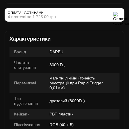
ОПЛАТА ЧАСТИНАМИ
4 платежі по 1 725.00 грн
Характеристики
Бренд
DAREU
Частота
8000 Гц
опитування
магнітні лінійні (точність
Перемикачі
реєстрації при Rapid Trigger
0,01мм)
Тип
дротовий (8000Гц)
підключення
Кейкапи
PBT пластик
Підсвічування
RGB (40 + 5)