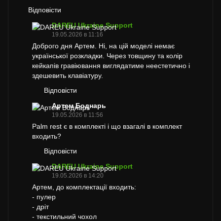
Відповісти
DAREU Ukraine Support
19.05.2026 в 11:16
Доброго дня Артем. Ні, на цій моделі немає
української розкладки. Через товщину та колір
кейкапів гравіювання виглядатиме неестетично і
здешевить клавіатуру.
Відповісти
Артем Боднарь
19.05.2026 в 11:56
Palm rest є в комплекті і що взагалі в комплект
входить?
Відповісти
DAREU Ukraine Support
19.05.2026 в 14:20
Артем, до комплектації входить:
- пулер
- дріт
- текстильний чохол