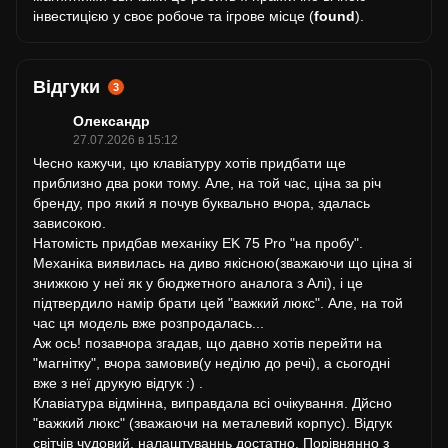
інвестицією у своє робоче та ігрове місце (
found
).
Відгуки
3
Олександр
27.07.2026 в 15:12
Чесно кажучи, цю клавіатуру хотів придбати щe
приблизно два роки тому. Але, на той час, ціна за річ
бренду, про який я почув буквально вчора, здалась
зависокою.
Натомість придбав механіку EK 75 Pro "на пробу".
Механіка виявилась на диво якісною(зважаючи що ціна зі
знижкою у неї як у бюджетного аналога з Алі), і це
підтвердило намір брати цей "важкий люкс". Але, на той
час ця модель вже розпродалась...
Аж ось! позавчора згадав, що давно хотів перейти на
"магнітку", вчора замовив(у неділю до речі), а сьогодні
вже з неї друкую відгук :) .
Клавіатура відмінна, виправдала всі очікування. Дйсно
"важкий люкс" (зважаючи на металевий корпус). Відгук
світчів чудовий, налаштуваннь достатно. Порівнянно з