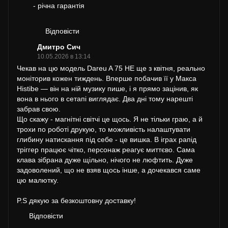
- річна гарантія
Відповісти
Дмитро Сич
10.05.2026 в 13:14
Чекав на цю модель Dareu A 75 HE ще з квітня, реально
моніторив кожен тиждень. Вперше побачив її у Макса
Histibe — він на ній музику пише, і я прямо зацінив, як
вона в нього в сетапі виглядає. Два дні тому нарешті
забрав свою.
Що скажу - магнітні світчі це щось. Я не тільки граю, а й
трохи по роботі друкую, то можливість налаштувати
глибину натискання під себе - це вишка. В іграх рапід
тріггер працює чітко, персонаж реагує миттєво. Сама
клава зібрана дуже щільно, нічого не люфтить. Дуже
задоволений, що не взяв щось інше, а дочекався саме
цю малютку.
P.S дякую за безкоштовну доставку!
Відповісти