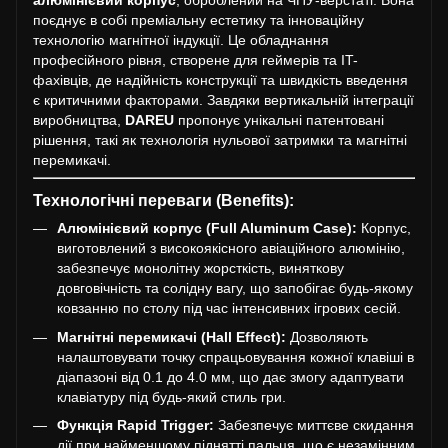
алюмінієвий корпус
, оброблений на ЧПУ-верстаті. Вона
поєднує в собі преміальну естетику та інноваційну
технологію магнітної індукції. Це обладнання
професійного рівня, створене для геймерів та IT-
фахівців, де надійність конструкції та швидкість введення
є критичними факторами. Завдяки вертикальній інтеграції
виробництва,
DAREU
пропонує унікальні патентовані
рішення, такі як технологія нульової затримки та магнітні
перемикачі.
Технологічні переваги (Benefits):
Алюмінієвий корпус (Full Aluminum Case):
Корпус,
виготовлений з високоякісного авіаційного алюмінію,
забезпечує монолітну жорсткість, виняткову
довговічність та солідну вагу, що запобігає будь-якому
ковзанню по столу під час інтенсивних ігрових сесій.
Магнітні перемикачі (Hall Effect):
Дозволяють
налаштовувати точку спрацьовування кожної клавіші в
діапазоні від 0.1 до 4.0 мм, що дає змогу адаптувати
клавіатуру під будь-який стиль гри.
Функція Rapid Trigger:
Забезпечує миттєве скидання
дії при найменшому піднятті пальця, що є незамінним