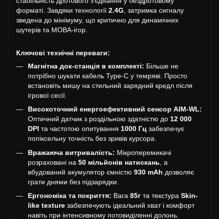
стабільність дротового з'єднання у бездротовому
форматі. Завдяки технології
2.4G
, затримка сигналу
зведена до мінімуму, що критично для динамічних
шутерів та MOBA-ігор.
Ключові технічні переваги:
Магнітна док-станція в комплекті:
Більше не
потрібно шукати кабель Type-C у темряві. Просто
встановіть мишу на стильний зарядний кредл після
ігрової сесії.
Високоточний енергоефективний сенсор AIM-WL:
Оптичний датчик з роздільною здатністю до
12 000
DPI
та частотою опитування
1000 Гц
забезпечує
попіксельну точність без зривів курсора.
Вражаюча витривалість:
Мікроперемикачі
розраховані на
50 мільйонів натискань
, а
вбудований акумулятор ємністю
930 mAh
дозволяє
грати днями без підзарядки.
Ергономіка та покриття:
Вага
85г
та текстура
Skin-
like texture
забезпечують ідеальний хват і комфорт
навіть при інтенсивному потовиділенні долонь.