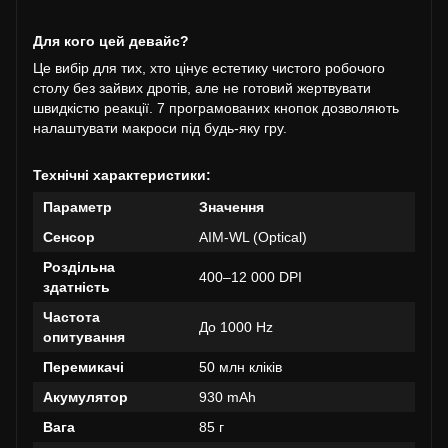
Для кого цей девайс?
Це вибір для тих, хто цінує естетику чистого робочого
столу без зайвих дротів, але не готовий жертвувати
швидкістю реакції. 7 програмованих кнопок дозволяють
налаштувати макроси під будь-яку гру.
Технічні характеристики:
Параметр
Значення
Сенсор
AIM-WL (Optical)
Роздільна
400–12 000 DPI
здатність
Частота
До 1000 Hz
опитування
Перемикачі
50 млн кліків
Акумулятор
930 mAh
Вага
85 г