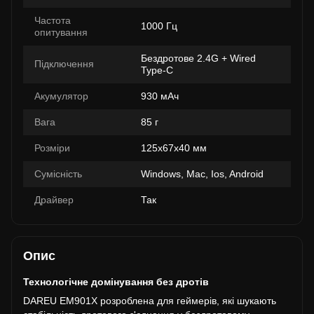
Частота
1000 Гц
опитування
Бездротове 2.4G + Wired
Підключення
Type-C
Акумулятор
930 мАч
Вага
85 г
Розміри
125x67x40 мм
Сумісність
Windows, Mac, Ios, Android
Драйвер
Так
Опис
Технологічне домінування без дротів
DAREU EM901X розроблена для геймерів, які шукають