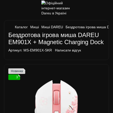
Каталог
Миші
Миші DAREU
Бездротова ігрова миша DA
Бездротова ігрова миша DAREU
EM901X + Magnetic Charging Dock
Артикул:
MS-EM901X-SKR
Написати відгук
Новинка
3