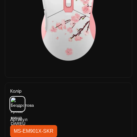
Колір
Артикул
MS-EM901X-SKR