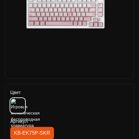
Цвет
Артикул
KB-EK75P-SKR